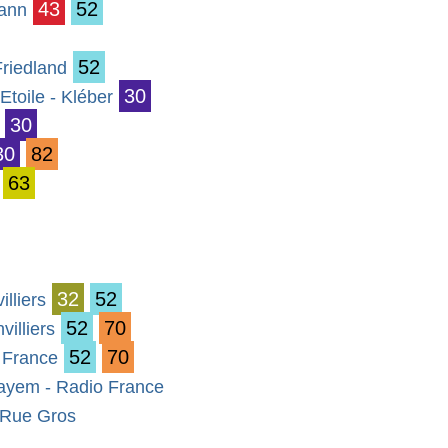
43
52
mann
52
riedland
30
Etoile - Kléber
30
30
82
63
32
52
illiers
52
70
villiers
52
70
 France
ayem - Radio France
- Rue Gros