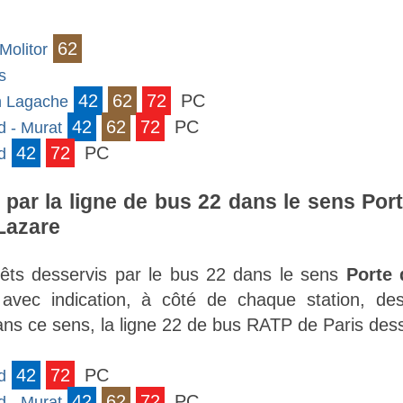
62
Molitor
s
42
62
72
PC
on Lagache
42
62
72
PC
d - Murat
42
72
PC
d
 par la ligne de bus 22 dans le sens Por
Lazare
rrêts desservis par le bus 22 dans le sens
Porte 
avec indication, à côté de chaque station, de
s ce sens, la ligne 22 de bus RATP de Paris desse
42
72
PC
d
42
62
72
PC
d - Murat