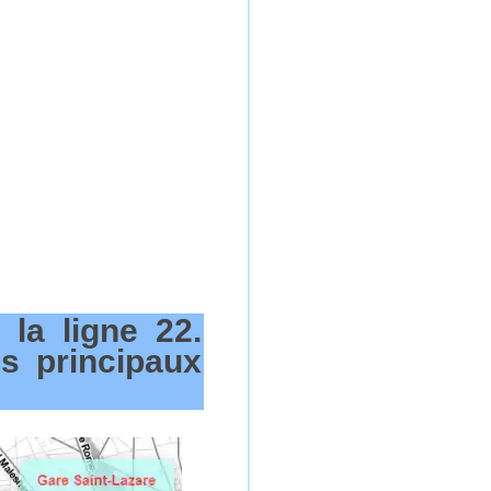
 la ligne 22.
s principaux