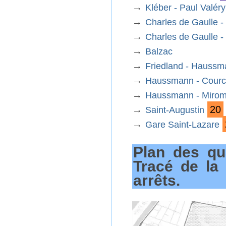
→
Kléber - Paul Valéry
→
Charles de Gaulle - 
→
Charles de Gaulle - 
→
Balzac
→
Friedland - Hauss
→
Haussmann - Courc
→
Haussmann - Mirom
→
20
Saint-Augustin
→
Gare Saint-Lazare
Plan des qua
Tracé de la
arrêts.