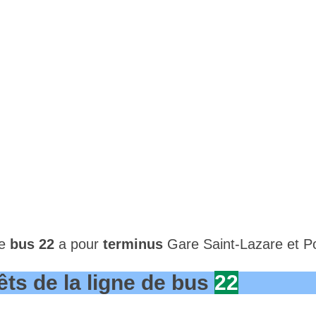
de
bus 22
a pour
terminus
Gare Saint-Lazare et Po
êts de la ligne de bus
22