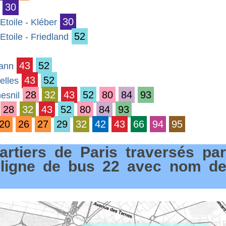
30
30
Etoile - Kléber
52
Etoile - Friedland
43
52
mann
43
52
elles
28
32
43
52
80
84
93
esnil
28
32
43
52
80
84
93
20
26
27
29
32
42
43
66
94
95
rtiers de Paris traversés par
 ligne de bus 22 avec nom de