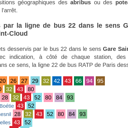
ositions géographiques des
abribus
ou des
pote
l'arrêt.
s par la ligne de bus 22 dans le sens G
int-Cloud
rêts desservis par le bus 22 dans le sens
Gare Sai
c indication, à côté de chaque station, des
s ce sens, la ligne 22 de bus RATP de Paris desse
20
26
27
29
32
42
43
66
94
95
0
32
43
80
28
32
43
52
80
84
93
43
52
 Boétie
28
32
43
52
80
84
93
esnil
43
52
elles