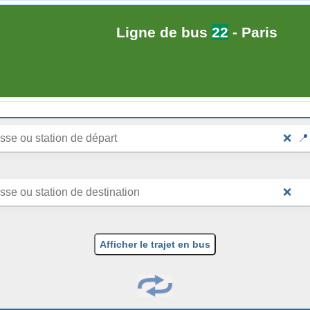
Ligne de bus
22
- Paris
❌
📍
❌
Afficher le trajet en bus