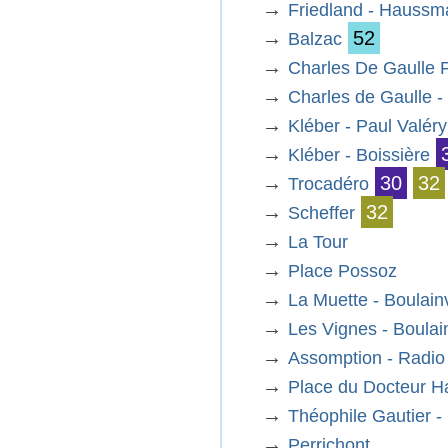
→
Friedland - Hauss
→
52
Balzac
→
Charles De Gaulle F
→
Charles de Gaulle - 
→
Kléber - Paul Valéry
→
Kléber - Boissière
→
30
32
Trocadéro
→
32
Scheffer
→
La Tour
→
Place Possoz
→
La Muette - Boulainv
→
Les Vignes - Boulain
→
Assomption - Radio
→
Place du Docteur H
→
Théophile Gautier 
→
Perrichont