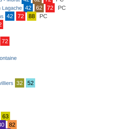
42
62
72
PC
on Lagache
42
72
88
PC
ns
2
72
ontaine
32
52
illiers
63
30
82