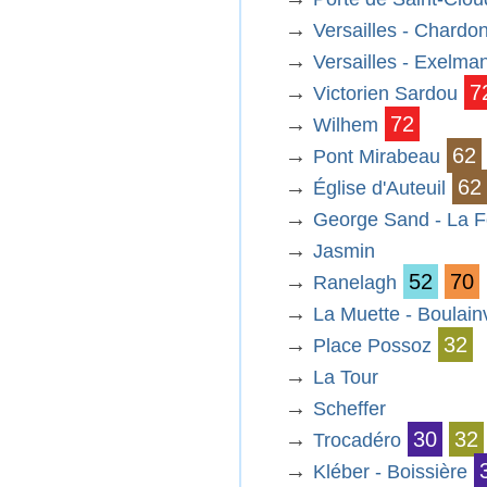
→
Versailles - Chard
→
Versailles - Exelma
→
7
Victorien Sardou
→
72
Wilhem
→
62
Pont Mirabeau
→
62
Église d'Auteuil
→
George Sand - La F
→
Jasmin
→
52
70
Ranelagh
→
La Muette - Boulainv
→
32
Place Possoz
→
La Tour
→
Scheffer
→
30
32
Trocadéro
→
Kléber - Boissière