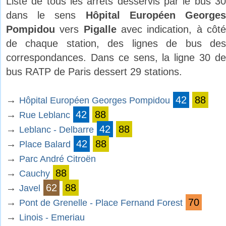
Liste de tous les arrêts desservis par le bus 30
dans le sens
Hôpital Européen George
Pompidou
vers
Pigalle
avec indication, à côt
de chaque station, des lignes de bus des
correspondances. Dans ce sens, la ligne 30 de
bus RATP de Paris dessert 29 stations.
→
42
88
Hôpital Européen Georges Pompidou
→
42
88
Rue Leblanc
→
42
88
Leblanc - Delbarre
→
42
88
Place Balard
→
Parc André Citroën
→
88
Cauchy
→
62
88
Javel
→
70
Pont de Grenelle - Place Fernand Forest
→
Linois - Emeriau