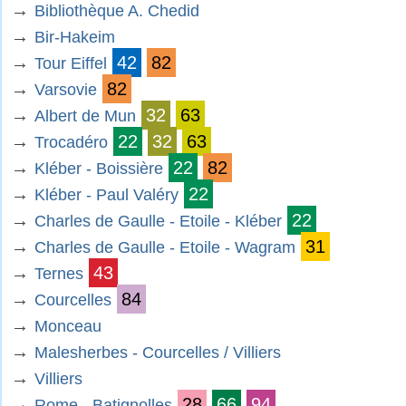
→
Bibliothèque A. Chedid
→
Bir-Hakeim
→
42
82
Tour Eiffel
→
82
Varsovie
→
32
63
Albert de Mun
→
22
32
63
Trocadéro
→
22
82
Kléber - Boissière
→
22
Kléber - Paul Valéry
→
22
Charles de Gaulle - Etoile - Kléber
→
31
Charles de Gaulle - Etoile - Wagram
→
43
Ternes
→
84
Courcelles
→
Monceau
→
Malesherbes - Courcelles / Villiers
→
Villiers
→
28
66
94
Rome - Batignolles