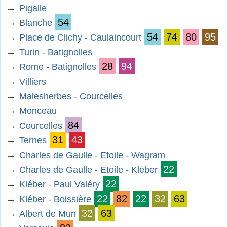
→
Pigalle
→
54
Blanche
→
54
74
80
95
Place de Clichy - Caulaincourt
→
Turin - Batignolles
→
28
94
Rome - Batignolles
→
Villiers
→
Malesherbes - Courcelles
→
Monceau
→
84
Courcelles
→
31
43
Ternes
→
Charles de Gaulle - Etoile - Wagram
→
22
Charles de Gaulle - Etoile - Kléber
→
22
Kléber - Paul Valéry
→
22
82
22
32
63
Kléber - Boissière
→
32
63
Albert de Mun