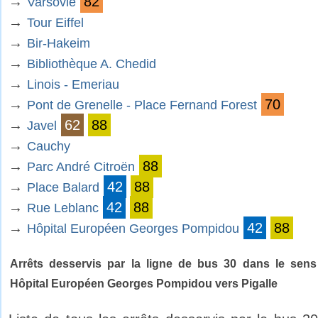
→
82
Varsovie
→
Tour Eiffel
→
Bir-Hakeim
→
Bibliothèque A. Chedid
→
Linois - Emeriau
→
70
Pont de Grenelle - Place Fernand Forest
→
62
88
Javel
→
Cauchy
→
88
Parc André Citroën
→
42
88
Place Balard
→
42
88
Rue Leblanc
→
42
88
Hôpital Européen Georges Pompidou
Arrêts desservis par la ligne de bus 30 dans le sens
Hôpital Européen Georges Pompidou vers Pigalle