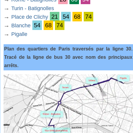
→
Turin - Batignolles
→
21
54
68
74
Place de Clichy
→
54
68
74
Blanche
→
Pigalle
Plan des quartiers de Paris traversés par la ligne 30.
Tracé de la ligne de bus 30 avec nom des principaux
arrêts.