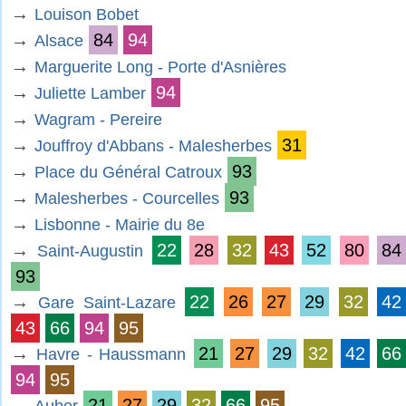
→
Louison Bobet
→
84
94
Alsace
→
Marguerite Long - Porte d'Asnières
→
94
Juliette Lamber
→
Wagram - Pereire
→
31
Jouffroy d'Abbans - Malesherbes
→
93
Place du Général Catroux
→
93
Malesherbes - Courcelles
→
Lisbonne - Mairie du 8e
→
22
28
32
43
52
80
84
Saint-Augustin
93
→
22
26
27
29
32
42
Gare Saint-Lazare
43
66
94
95
→
21
27
29
32
42
66
Havre - Haussmann
94
95
→
21
27
29
32
66
95