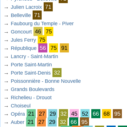
→
71
Julien Lacroix
→
71
Belleville
→
Faubourg du Temple - Piver
→
46
75
Goncourt
→
75
Jules Ferry
→
56
75
91
République
→
Lancry - Saint-Martin
→
Porte Saint-Martin
→
32
Porte Saint-Denis
→
Poissonnière - Bonne Nouvelle
→
Grands Boulevards
→
Richelieu - Drouot
→
Choiseul
→
21
27
29
32
45
52
66
68
95
Opéra
→
21
27
29
32
66
95
Auber