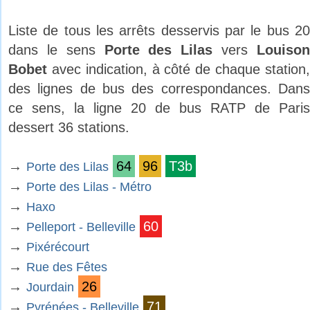
Liste de tous les arrêts desservis par le bus 20
dans le sens
Porte des Lilas
vers
Louiso
Bobet
avec indication, à côté de chaque station,
des lignes de bus des correspondances. Dans
ce sens, la ligne 20 de bus RATP de Paris
dessert 36 stations.
→
64
96
T3b
Porte des Lilas
→
Porte des Lilas - Métro
→
Haxo
→
60
Pelleport - Belleville
→
Pixérécourt
→
Rue des Fêtes
→
26
Jourdain
→
71
Pyrénées - Belleville