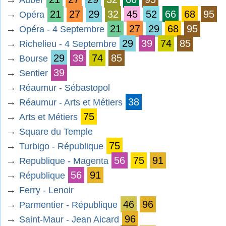
Auber
→
21
27
29
32
45
52
66
68
95
Opéra
→
21
27
29
68
95
Opéra - 4 Septembre
→
29
39
74
85
Richelieu - 4 Septembre
→
29
39
74
85
Bourse
→
39
Sentier
→
Réaumur - Sébastopol
→
38
Réaumur - Arts et Métiers
→
75
Arts et Métiers
→
Square du Temple
→
75
Turbigo - République
→
56
75
91
Republique - Magenta
→
56
91
République
→
Ferry - Lenoir
→
46
96
Parmentier - République
→
96
Saint-Maur - Jean Aicard