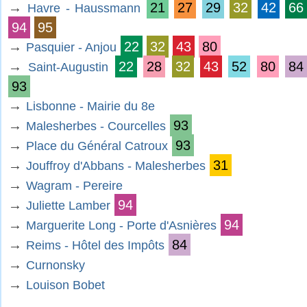
→
21
27
29
32
42
66
Havre - Haussmann
94
95
→
22
32
43
80
Pasquier - Anjou
→
22
28
32
43
52
80
84
Saint-Augustin
93
→
Lisbonne - Mairie du 8e
→
93
Malesherbes - Courcelles
→
93
Place du Général Catroux
→
31
Jouffroy d'Abbans - Malesherbes
→
Wagram - Pereire
→
94
Juliette Lamber
→
94
Marguerite Long - Porte d'Asnières
→
84
Reims - Hôtel des Impôts
→
Curnonsky
→
Louison Bobet