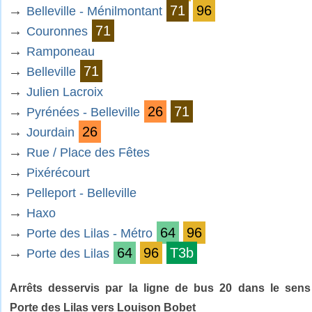
→
71
96
Belleville - Ménilmontant
→
71
Couronnes
→
Ramponeau
→
71
Belleville
→
Julien Lacroix
→
26
71
Pyrénées - Belleville
→
26
Jourdain
→
Rue / Place des Fêtes
→
Pixérécourt
→
Pelleport - Belleville
→
Haxo
→
64
96
Porte des Lilas - Métro
→
64
96
T3b
Porte des Lilas
Arrêts desservis par la ligne de bus 20 dans le sens
Porte des Lilas vers Louison Bobet