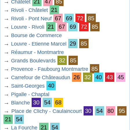
→
21
47
85
Châtelet
→
21
Rivoli - Châtelet
→
67
69
72
85
Rivoli - Pont Neuf
→
21
67
69
72
85
Louvre - Rivoli
→
Bourse de Commerce
→
29
85
Louvre - Etienne Marcel
→
Réaumur - Montmartre
→
32
85
Grands Boulevards
→
85
Provence - Faubourg Montmartre
→
26
32
40
43
45
Carrefour de Châteaudun
→
40
Saint-Georges
→
Pigalle - Chaptal
→
30
54
68
Blanche
→
30
54
80
95
Place de Clichy - Caulaincourt
21
54
→
21
54
La Fourche