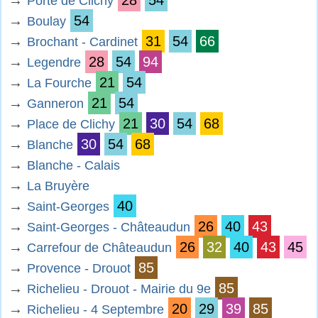
→
28
54
Porte de Clichy
→
54
Boulay
→
31
54
66
Brochant - Cardinet
→
28
54
94
Legendre
→
21
54
La Fourche
→
21
54
Ganneron
→
21
30
54
68
Place de Clichy
→
30
54
68
Blanche
→
Blanche - Calais
→
La Bruyère
→
40
Saint-Georges
→
26
40
43
Saint-Georges - Châteaudun
→
26
32
40
43
45
Carrefour de Châteaudun
→
85
Provence - Drouot
→
85
Richelieu - Drouot - Mairie du 9e
→
20
29
39
85
Richelieu - 4 Septembre