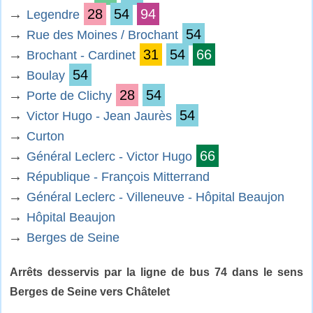
→
28
54
94
Legendre
→
54
Rue des Moines / Brochant
→
31
54
66
Brochant - Cardinet
→
54
Boulay
→
28
54
Porte de Clichy
→
54
Victor Hugo - Jean Jaurès
→
Curton
→
66
Général Leclerc - Victor Hugo
→
République - François Mitterrand
→
Général Leclerc - Villeneuve - Hôpital Beaujon
→
Hôpital Beaujon
→
Berges de Seine
Arrêts desservis par la ligne de bus 74 dans le sens
Berges de Seine vers Châtelet