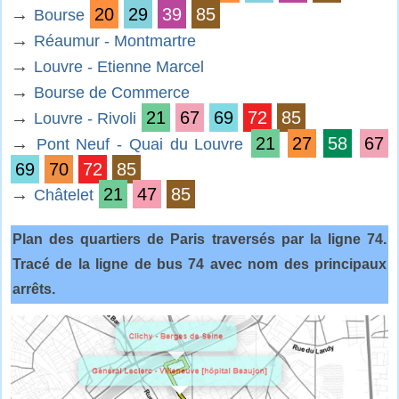
→
20
29
39
85
Bourse
→
Réaumur - Montmartre
→
Louvre - Etienne Marcel
→
Bourse de Commerce
→
21
67
69
72
85
Louvre - Rivoli
→
21
27
58
67
Pont Neuf - Quai du Louvre
69
70
72
85
→
21
47
85
Châtelet
Plan des quartiers de Paris traversés par la ligne 74.
Tracé de la ligne de bus 74 avec nom des principaux
arrêts.