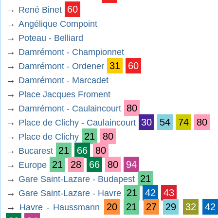
→
60
René Binet
→
Angélique Compoint
→
Poteau - Belliard
→
Damrémont - Championnet
→
31
60
Damrémont - Ordener
→
Damrémont - Marcadet
→
Place Jacques Froment
→
80
Damrémont - Caulaincourt
→
30
54
74
80
Place de Clichy - Caulaincourt
→
21
80
Place de Clichy
→
21
66
80
Bucarest
→
21
28
66
80
94
Europe
→
21
Gare Saint-Lazare - Budapest
→
21
42
43
Gare Saint-Lazare - Havre
→
20
21
27
29
32
42
Havre - Haussmann