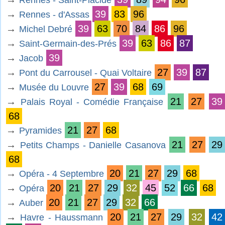
Rennes - Saint-Placide
→
39
83
96
Rennes - d'Assas
→
39
63
70
84
86
96
Michel Debré
→
39
63
86
87
Saint-Germain-des-Prés
→
39
Jacob
→
27
39
87
Pont du Carrousel - Quai Voltaire
→
27
39
68
69
Musée du Louvre
→
21
27
39
Palais Royal - Comédie Française
68
→
21
27
68
Pyramides
→
21
27
29
Petits Champs - Danielle Casanova
68
→
20
21
27
29
68
Opéra - 4 Septembre
→
20
21
27
29
32
45
52
66
68
Opéra
→
20
21
27
29
32
66
Auber
→
20
21
27
29
32
42
Havre - Haussmann