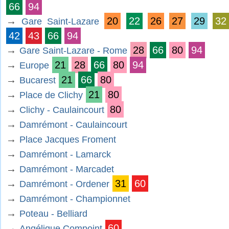
66
94
→
20
22
26
27
29
32
Gare Saint-Lazare
42
43
66
94
→
28
66
80
94
Gare Saint-Lazare - Rome
→
21
28
66
80
94
Europe
→
21
66
80
Bucarest
→
21
80
Place de Clichy
→
80
Clichy - Caulaincourt
→
Damrémont - Caulaincourt
→
Place Jacques Froment
→
Damrémont - Lamarck
→
Damrémont - Marcadet
→
31
60
Damrémont - Ordener
→
Damrémont - Championnet
→
Poteau - Belliard
→
60
Angélique Compoint