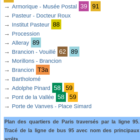
→
39
91
Armorique - Musée Postal
→
Pasteur - Docteur Roux
→
88
Institut Pasteur
→
Procession
→
89
Alleray
→
62
89
Brancion - Vouillé
→
Morillons - Brancion
→
T3a
Brancion
→
Bartholomé
→
58
59
Adolphe Pinard
→
58
59
Pont de la Vallée
→
Porte de Vanves - Place Simard
Plan des quartiers de Paris traversés par la ligne 95.
Tracé de la ligne de bus 95 avec nom des principaux
arrêts.