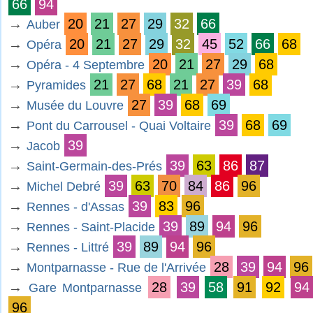
66
94
→
20
21
27
29
32
66
Auber
→
20
21
27
29
32
45
52
66
68
Opéra
→
20
21
27
29
68
Opéra - 4 Septembre
→
21
27
68
21
27
39
68
Pyramides
→
27
39
68
69
Musée du Louvre
→
39
68
69
Pont du Carrousel - Quai Voltaire
→
39
Jacob
→
39
63
86
87
Saint-Germain-des-Prés
→
39
63
70
84
86
96
Michel Debré
→
39
83
96
Rennes - d'Assas
→
39
89
94
96
Rennes - Saint-Placide
→
39
89
94
96
Rennes - Littré
→
28
39
94
96
Montparnasse - Rue de l'Arrivée
→
28
39
58
91
92
94
Gare Montparnasse
96