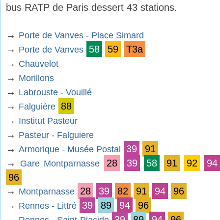
bus RATP de Paris dessert 43 stations.
→
Porte de Vanves - Place Simard
→
58
59
T3a
Porte de Vanves
→
Chauvelot
→
Morillons
→
Labrouste - Vouillé
→
88
Falguière
→
Institut Pasteur
→
Pasteur - Falguiere
→
39
91
Armorique - Musée Postal
→
28
39
58
91
92
94
Gare Montparnasse
96
→
28
39
82
91
94
96
Montparnasse
→
39
89
94
96
Rennes - Littré
→
39
89
94
96