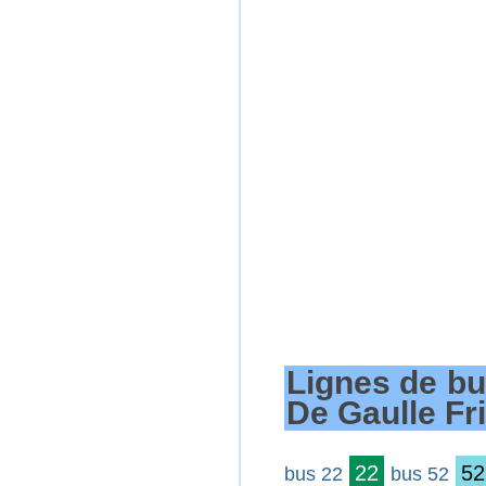
Lignes de bu
De Gaulle Fr
22
52
bus 22
bus 52