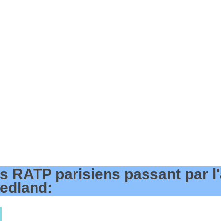
s RATP parisiens passant par l'
iedland: