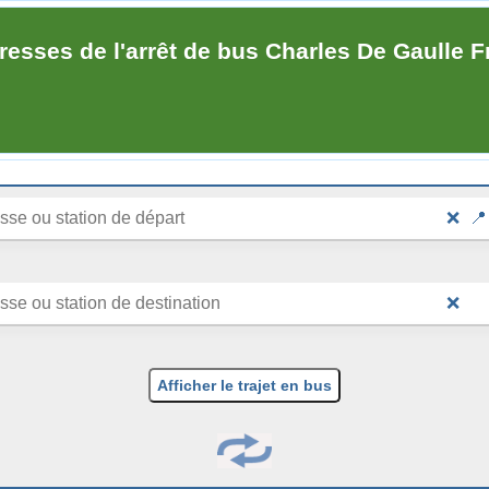
resses de l'arrêt de bus Charles De Gaulle Fr
❌
📍
❌
Afficher le trajet en bus