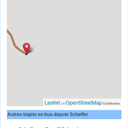
Leaflet
OpenStreetMap
| ©
Contributors
Autres trajets en bus depuis Scheffer