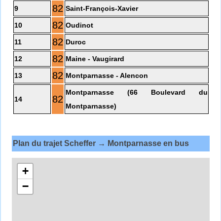
82
9
Saint-François-Xavier
82
10
Oudinot
82
11
Duroc
82
12
Maine - Vaugirard
82
13
Montparnasse - Alencon
Montparnasse (66 Boulevard du
82
14
Montparnasse)
Plan du trajet Scheffer → Montparnasse en bus
+
−