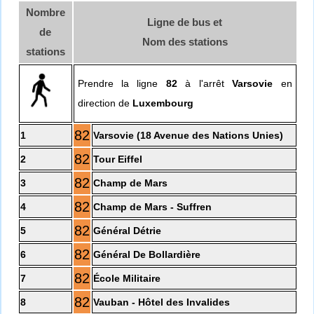
Nombre
Ligne de bus et
de
Nom des stations
stations
Prendre la ligne
82
à l'arrêt
Varsovie
en
direction de
Luxembourg
82
1
Varsovie (18 Avenue des Nations Unies)
82
2
Tour Eiffel
82
3
Champ de Mars
82
4
Champ de Mars - Suffren
82
5
Général Détrie
82
6
Général De Bollardière
82
7
École Militaire
82
8
Vauban - Hôtel des Invalides