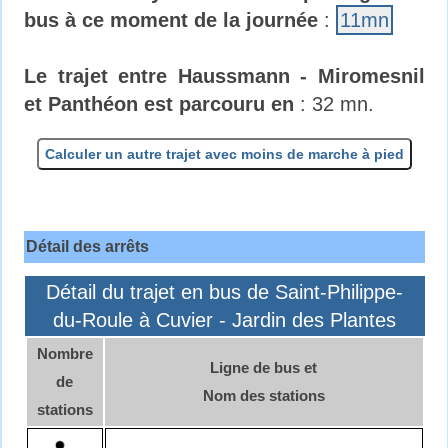
bus à ce moment de la journée
:
11mn
Le trajet entre Haussmann - Miromesnil
et Panthéon est parcouru en
: 32 mn.
Calculer un autre trajet avec moins de marche à pied
Détail des arrêts
Détail du trajet en bus de Saint-Philippe-
du-Roule à Cuvier - Jardin des Plantes
Nombre
Ligne de bus et
de
Nom des stations
stations