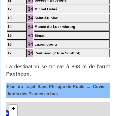
84
11
Sèvres - Babylone
84
12
Michel Debré
84
13
Saint-Sulpice
84
14
Musée du Luxembourg
84
15
Sénat
84
16
Luxembourg
84
17
Panthéon (7 Rue Soufflot)
La destination se trouve à 868 m de l'arrêt
Panthéon
.
Plan du trajet Saint-Philippe-du-Roule → Cuvier -
Jardin des Plantes en bus
+