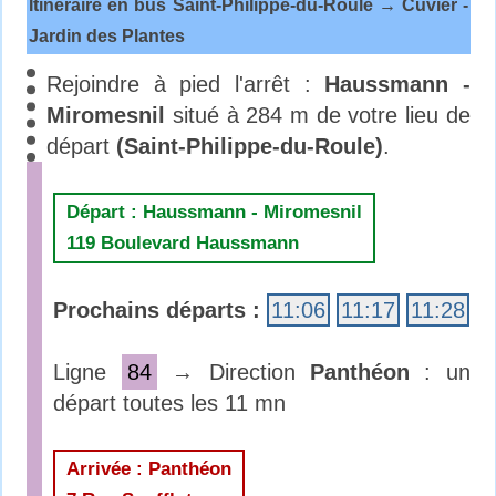
Itinéraire en bus Saint-Philippe-du-Roule → Cuvier -
Jardin des Plantes
Rejoindre à pied l'arrêt :
Haussmann -
Miromesnil
situé à 284 m de votre lieu de
départ
(Saint-Philippe-du-Roule)
.
Départ : Haussmann - Miromesnil
119 Boulevard Haussmann
Prochains départs :
11:06
11:17
11:28
Ligne
84
→ Direction
Panthéon
: un
départ toutes les 11 mn
Arrivée : Panthéon