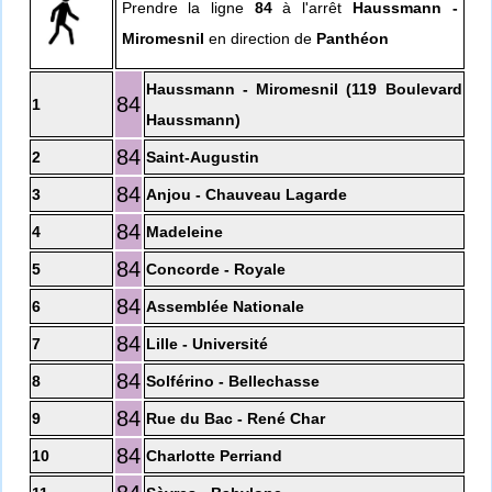
Prendre la ligne
84
à l'arrêt
Haussmann -
Miromesnil
en direction de
Panthéon
Haussmann - Miromesnil (119 Boulevard
84
1
Haussmann)
84
2
Saint-Augustin
84
3
Anjou - Chauveau Lagarde
84
4
Madeleine
84
5
Concorde - Royale
84
6
Assemblée Nationale
84
7
Lille - Université
84
8
Solférino - Bellechasse
84
9
Rue du Bac - René Char
84
10
Charlotte Perriand