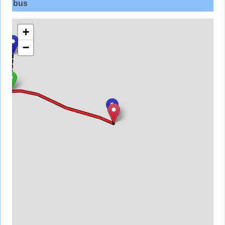
bus
+
−