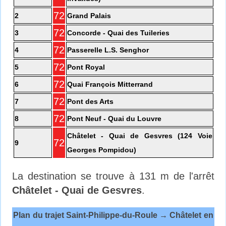
72
2
Grand Palais
72
3
Concorde - Quai des Tuileries
72
4
Passerelle L.S. Senghor
72
5
Pont Royal
72
6
Quai François Mitterrand
72
7
Pont des Arts
72
8
Pont Neuf - Quai du Louvre
Châtelet - Quai de Gesvres (124 Voie
72
9
Georges Pompidou)
La destination se trouve à 131 m de l'arrêt
Châtelet - Quai de Gesvres
.
Plan du trajet Saint-Philippe-du-Roule → Châtelet en