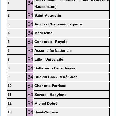
84
1
Haussmann)
84
2
Saint-Augustin
84
3
Anjou - Chauveau Lagarde
84
4
Madeleine
84
5
Concorde - Royale
84
6
Assemblée Nationale
84
7
Lille - Université
84
8
Solférino - Bellechasse
84
9
Rue du Bac - René Char
84
10
Charlotte Perriand
84
11
Sèvres - Babylone
84
12
Michel Debré
84
13
Saint-Sulpice