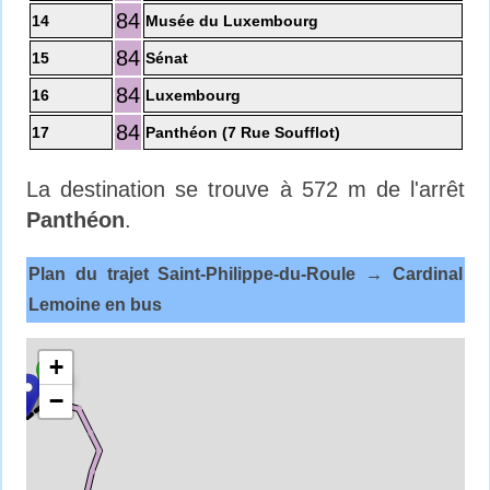
84
14
Musée du Luxembourg
84
15
Sénat
84
16
Luxembourg
84
17
Panthéon (7 Rue Soufflot)
La destination se trouve à 572 m de l'arrêt
Panthéon
.
Plan du trajet Saint-Philippe-du-Roule → Cardinal
Lemoine en bus
+
−