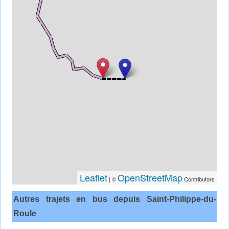
Leaflet
OpenStreetMap
| ©
Contributors
Autres trajets en bus depuis Saint-Philippe-du-
Roule