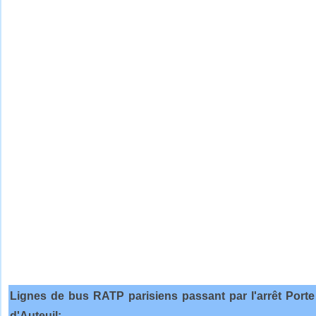
Lignes de bus RATP parisiens passant par l'arrêt Porte
d'Auteuil: